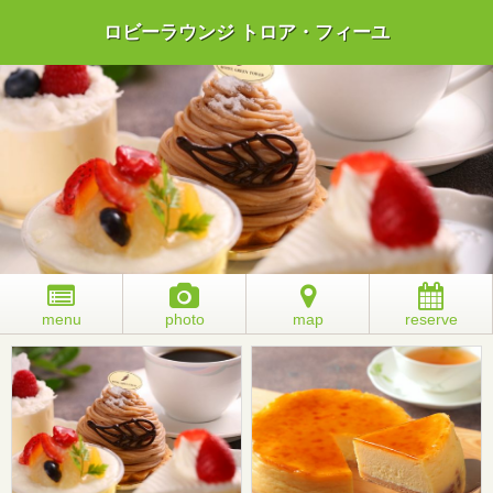
ロビーラウンジ トロア・フィーユ
menu
photo
map
reserve