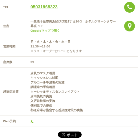
05031968323
TEL
千葉県千葉市美浜区ひび野2丁目10-3 ホテルグリーンタワー
住所
幕張 １Ｆ
Googleマップで開く
月・火・水・木・金・土・日
営業時間
11:30〜18:00
※ラストオーダーは17:30となります
座席数
39
店員のマスク着用
キャッシュレス対応
アルコール等消毒の実施
調理時の手袋着用
感染症対策
ソーシャルディスタンスレイアウト
店内換気の実施
入店前検温の実施
個別皿での提供
都道府県が指定する感染症対策の実施
Web予約
可