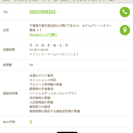
05031968323
TEL
千葉県千葉市美浜区ひび野2丁目10-3 ホテルグリーンタワー
住所
幕張 １Ｆ
Googleマップで開く
月・火・水・木・金・土・日
営業時間
11:30〜18:00
※ラストオーダーは17:30となります
座席数
39
店員のマスク着用
キャッシュレス対応
アルコール等消毒の実施
調理時の手袋着用
感染症対策
ソーシャルディスタンスレイアウト
店内換気の実施
入店前検温の実施
個別皿での提供
都道府県が指定する感染症対策の実施
Web予約
可