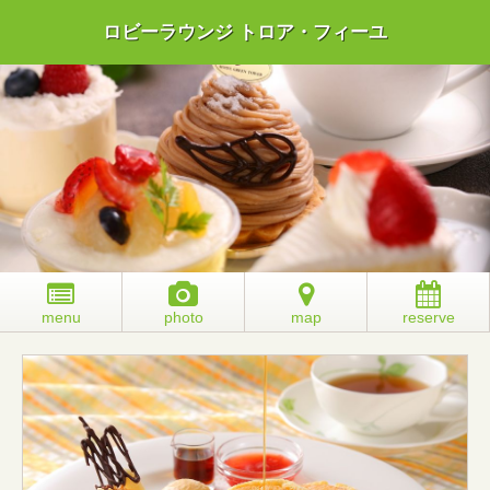
ロビーラウンジ トロア・フィーユ
menu
photo
map
reserve