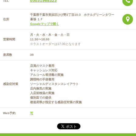
05031968323
TEL
千葉県千葉市美浜区ひび野2丁目10-3 ホテルグリーンタワー
住所
幕張 １Ｆ
Googleマップで開く
月・火・水・木・金・土・日
営業時間
11:30〜18:00
※ラストオーダーは17:30となります
座席数
39
店員のマスク着用
キャッシュレス対応
アルコール等消毒の実施
調理時の手袋着用
感染症対策
ソーシャルディスタンスレイアウト
店内換気の実施
入店前検温の実施
個別皿での提供
都道府県が指定する感染症対策の実施
Web予約
可