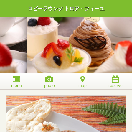
ロビーラウンジ トロア・フィーユ
menu
photo
map
reserve