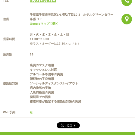
05031968323
TEL
千葉県千葉市美浜区ひび野2丁目10-3 ホテルグリーンタワー
住所
幕張 １Ｆ
Googleマップで開く
月・火・水・木・金・土・日
営業時間
11:30〜18:00
※ラストオーダーは17:30となります
座席数
39
店員のマスク着用
キャッシュレス対応
アルコール等消毒の実施
調理時の手袋着用
感染症対策
ソーシャルディスタンスレイアウト
店内換気の実施
入店前検温の実施
個別皿での提供
都道府県が指定する感染症対策の実施
Web予約
可