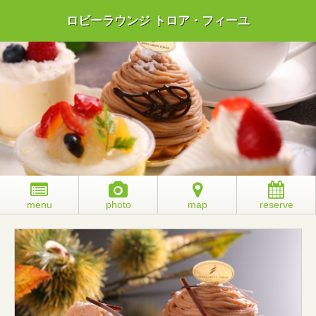
ロビーラウンジ トロア・フィーユ
menu
photo
map
reserve